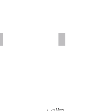
Add a Title
Add a Title
Show More