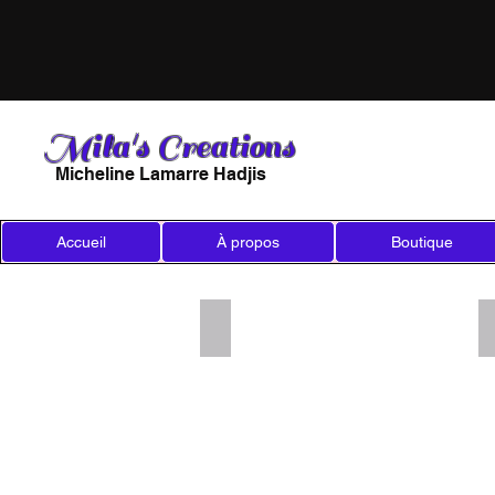
Mila's Creations
Micheline Lamarre Hadjis
Accueil
À propos
Boutique
Add a Title