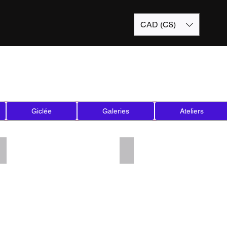
CAD (C$)
Giclée
Galeries
Ateliers
Add a Title
Add a Title