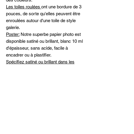
Les toiles roulées
ont une bordure de 3
pouces, de sorte qu'elles peuvent être
enroulées autour d'une toile de style
galerie.
Poster:
Notre superbe papier photo est
disponible satiné ou brillant, blanc 10 ml
d'épaisseur, sans acide, facile à
encadrer ou à plastifier.
Spécifiez satiné ou brillant dans les
commentaires
Expédition
Livraison gratuite partout au Canada et
Peintures originales
aux États-Unis
Veuillez me contacter pour la
disponibilité et les prix des œuvres d'art
originales
michelinehadjis@hotmail.com