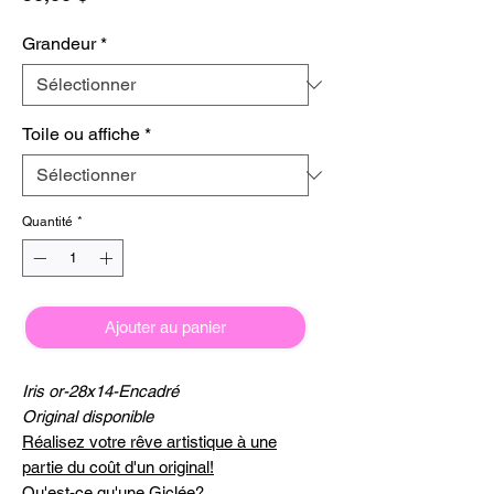
Grandeur
*
Toile ou affiche
*
Quantité
*
Ajouter au panier
Iris or-28x14-Encadré
Original disponible
Réalisez votre rêve artistique à une
partie du coût d'un original!
Qu'est-ce qu'une Giclée?