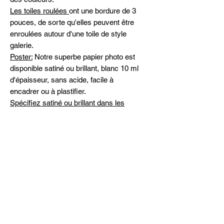
Les toiles roulées
ont une bordure de 3
pouces, de sorte qu'elles peuvent être
enroulées autour d'une toile de style
galerie.
Poster:
Notre superbe papier photo est
disponible satiné ou brillant, blanc 10 ml
d'épaisseur, sans acide, facile à
encadrer ou à plastifier.
Spécifiez satiné ou brillant dans les
commentaires
Expédition
Livraison gratuite partout au Canada et
Peintures originales
aux États-Unis
Veuillez me contacter pour la
disponibilité et les prix des œuvres d'art
originales
michelinehadjis@hotmail.com