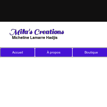
Mila's Creations
Micheline Lamarre Hadjis
Accueil
À propos
Boutique