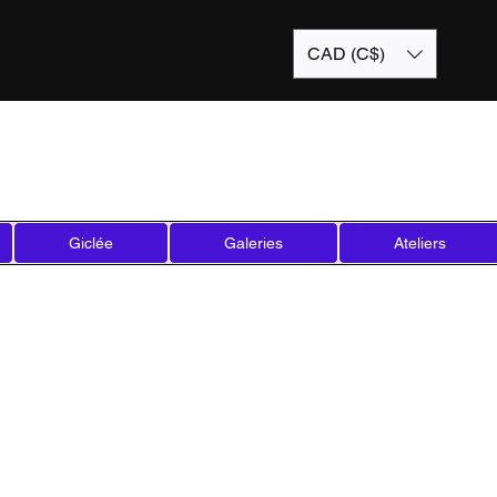
CAD (C$)
Giclée
Galeries
Ateliers