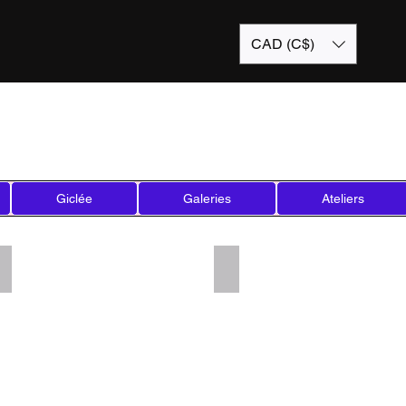
CAD (C$)
Giclée
Galeries
Ateliers
Add a Title
Add a Title