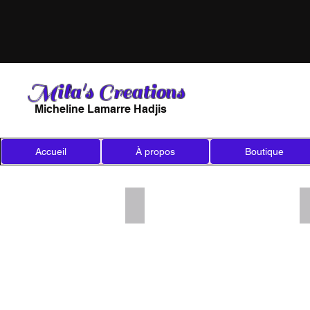
Mila's Creations
Micheline Lamarre Hadjis
Accueil
À propos
Boutique
Add a Title