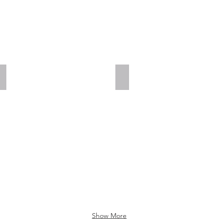
Add a Title
Add a Title
Show More