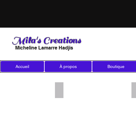
Mila's Creations
Micheline Lamarre Hadjis
Accueil
À propos
Boutique
Add a Title