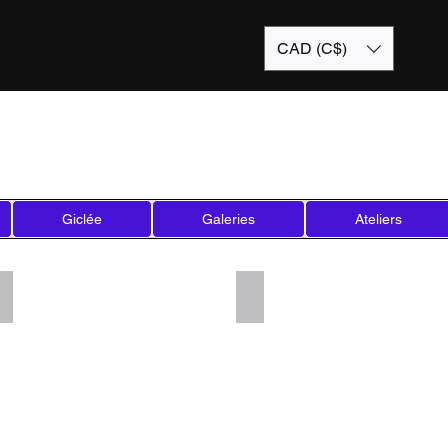
CAD (C$)
Giclée
Galeries
Ateliers
Add a Title
Add a Title