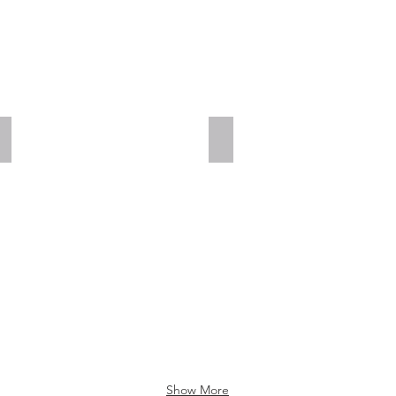
Add a Title
Add a Title
Show More