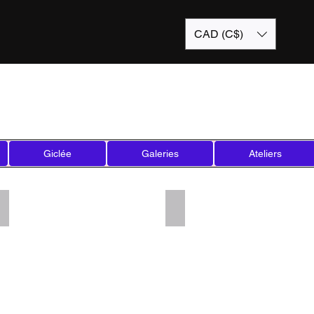
CAD (C$)
Giclée
Galeries
Ateliers
Add a Title
Add a Title