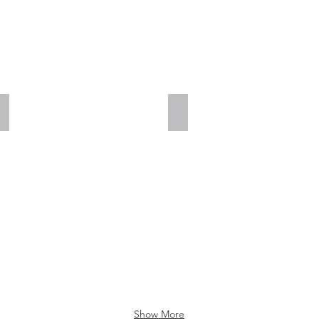
Add a Title
Add a Title
Show More