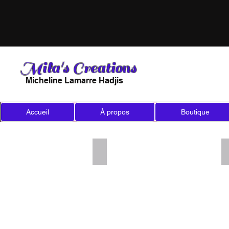
Mila's Creations
Micheline Lamarre Hadjis
Accueil
À propos
Boutique
Add a Title