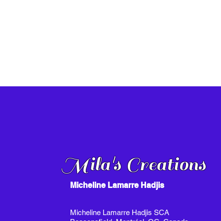
Mila's Creations
Micheline Lamarre Hadjis
Micheline Lamarre Hadjis SCA