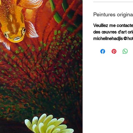
Peintures origina
Veuillez me contacter 
des œuvres d'art ori
michelinehadjis@ho