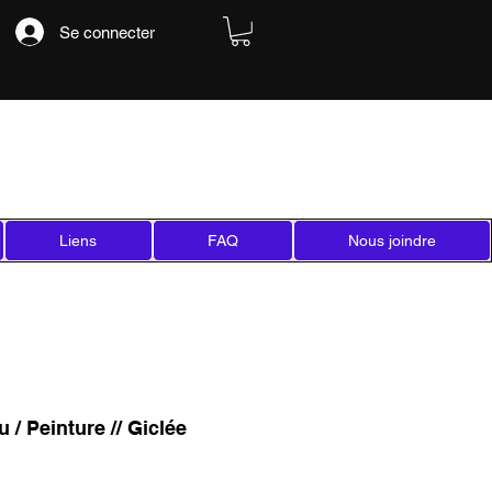
Se connecter
Liens
FAQ
Nous joindre
 / Peinture // Giclée