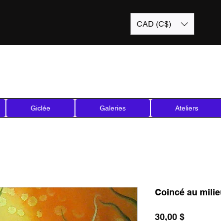
CAD (C$)
Giclée
Galeries
Ateliers
Coincé au milieu
Prix
30,00 $