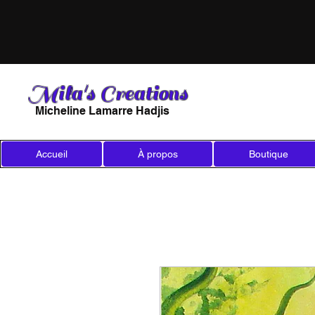
Mila's Creations
Micheline Lamarre Hadjis
Accueil
À propos
Boutique