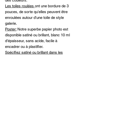
des couleurs.
Les toiles roulées
ont une bordure de 3
pouces, de sorte qu'elles peuvent être
enroulées autour d'une toile de style
galerie.
Poster:
Notre superbe papier photo est
disponible satiné ou brillant, blanc 10 ml
d'épaisseur, sans acide, facile à
encadrer ou à plastifier.
Spécifiez satiné ou brillant dans les
commentaires
Expédition
Livraison gratuite partout au Canada et
Peintures originales
aux États-Unis
Veuillez me contacter pour la
disponibilité et les prix des œuvres d'art
originales
michelinehadjis@hotmail.com