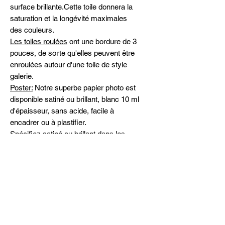
surface brillante.Cette toile donnera la
saturation et la longévité maximales
des couleurs.
Les toiles roulées
ont une bordure de 3
pouces, de sorte qu'elles peuvent être
enroulées autour d'une toile de style
galerie.
Poster:
Notre superbe papier photo est
disponible satiné ou brillant, blanc 10 ml
d'épaisseur, sans acide, facile à
encadrer ou à plastifier.
Spécifiez satiné ou brillant dans les
commentaires
Expédition
Livraison gratuite partout au Canada et
Peintures originales
aux États-Unis
Veuillez me contacter pour la