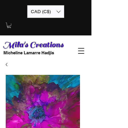
CAD (C$)
Mila's Creations
Micheline Lamarre Hadjis