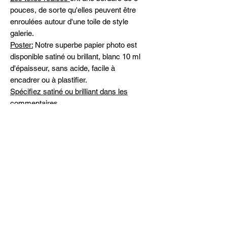
pouces, de sorte qu'elles peuvent être
enroulées autour d'une toile de style
galerie.
Poster:
Notre superbe papier photo est
disponible satiné ou brillant, blanc 10 ml
d'épaisseur, sans acide, facile à
encadrer ou à plastifier.
Spécifiez satiné ou brilliant dans les
commentaires.
Politique de retour
Nous avons la plus grande confiance
Expédition
en notre produit, nous n'offrons pas de
remboursement en raison de la
L'expédition à travers le Canada est
complication de manutention et
gratuite
d'expédition.
L'expédition internationale sera calculée
en fonction de la manutention et de la
destination. Nous pourrons vous donner