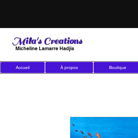
Mila's Creations
Micheline Lamarre Hadjis
Accueil
À propos
Boutique