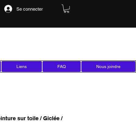
Se connecter
Liens
FAQ
Nous joindre
inture sur toile / Giclée /