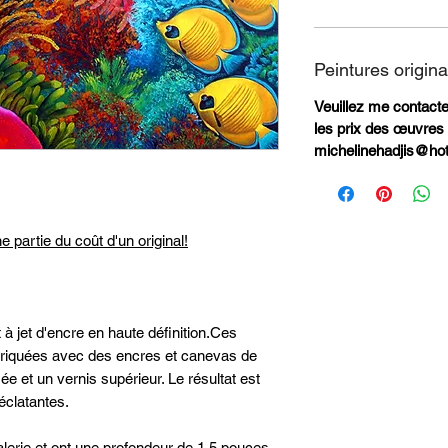
Peintures origina
Veuillez me contacter
les prix des œuvres 
michelinehadjis@ho
e partie du coût d'un original!
 à jet d'encre en haute définition.Ces
abriquées avec des encres et canevas de
ée et un vernis supérieur. Le résultat est
éclatantes.
alerie et ont une profondeur de 1,5 pouces.