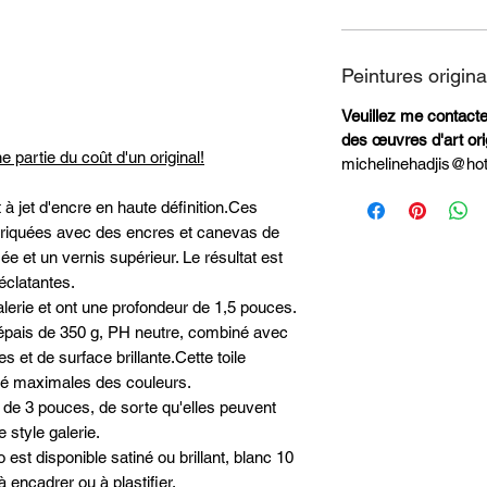
Peintures origina
Veuillez me contacter 
des œuvres d'art ori
e partie du coût d'un original!
michelinehadjis@ho
 à jet d'encre en haute définition.Ces
abriquées avec des encres et canevas de
ée et un vernis supérieur. Le résultat est
éclatantes.
alerie et ont une profondeur de 1,5 pouces.
on épais de 350 g, PH neutre, combiné avec
 et de surface brillante.Cette toile
vité maximales des couleurs.
de 3 pouces, de sorte qu'elles peuvent
 style galerie.
est disponible satiné ou brillant, blanc 10
à encadrer ou à plastifier.