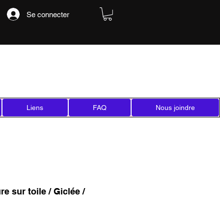
Se connecter
Liens
FAQ
Nous joindre
e sur toile / Giclée /