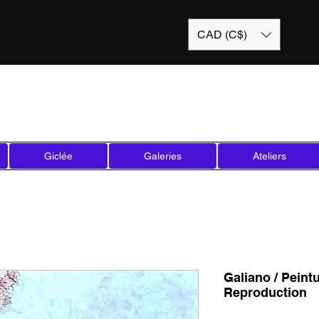
CAD (C$)
Giclée
Galeries
Ateliers
Galiano / Peintur
Reproduction