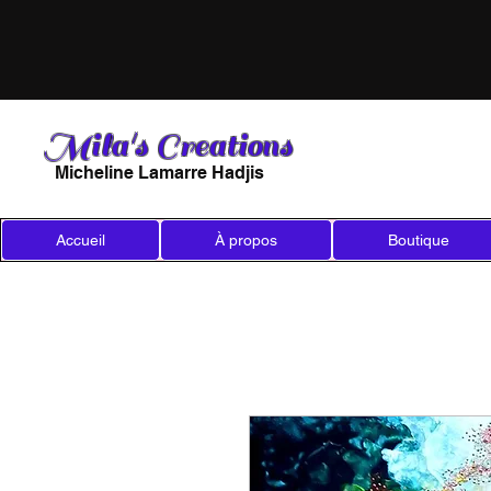
Mila's Creations
Micheline Lamarre Hadjis
Accueil
À propos
Boutique