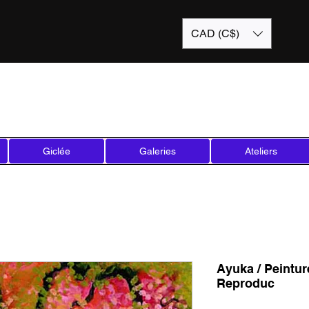
CAD (C$)
Giclée
Galeries
Ateliers
Ayuka / Peinture
Reproduc