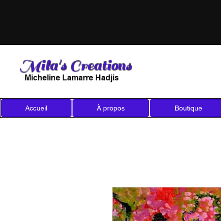
Mila's Creations
Micheline Lamarre Hadjis
Accueil
À propos
Boutique