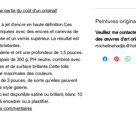
e partie du coût d'un original!
Peintures origina
 à jet d'encre en haute définition.Ces
abriquées avec des encres et canevas de
Veuillez me contacter 
ée et un vernis supérieur. Le résultat est
des œuvres d'art ori
éclatantes.
michelinehadjis@ho
alerie et ont une profondeur de 1,5 pouces.
on épais de 350 g, PH neutre, combiné avec
 et de surface brillante.Cette toile
vité maximales des couleurs.
 de 3 pouces, de sorte qu'elles peuvent
 style galerie.
est disponible satiné ou brillant, blanc 10
à encadrer ou à plastifier.
 les commentaires