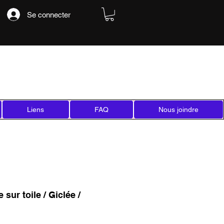
Se connecter
Liens
FAQ
Nous joindre
 sur toile / Giclée /